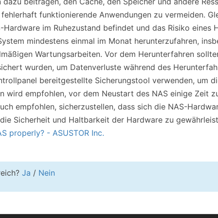
n dazu beitragen, den Cache, den Speicher und andere R
r fehlerhaft funktionierende Anwendungen zu vermeiden. Gle
S-Hardware im Ruhezustand befindet und das Risiko eines H
System mindestens einmal im Monat herunterzufahren, in
mäßigen Wartungsarbeiten. Vor dem Herunterfahren sollten
ichert wurden, um Datenverluste während des Herunterfa
rollpanel bereitgestellte Sicherungstool verwenden, um di
 wird empfohlen, vor dem Neustart des NAS einige Zeit zu
uch empfohlen, sicherzustellen, dass sich die NAS-Hardware
ie Sicherheit und Haltbarkeit der Hardware zu gewährleist
S properly? - ASUSTOR Inc.
freich?
Ja
/
Nein