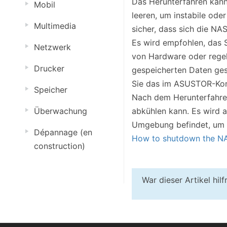
Das Herunterfahren kan
Mobil
leeren, um instabile ode
Multimedia
sicher, dass sich die NA
Es wird empfohlen, das 
Netzwerk
von Hardware oder regel
Drucker
gespeicherten Daten ges
Sie das im ASUSTOR-Kont
Speicher
Nach dem Herunterfahren
abkühlen kann. Es wird a
Überwachung
Umgebung befindet, um d
Dépannage (en
How to shutdown the NA
construction)
War dieser Artikel hil