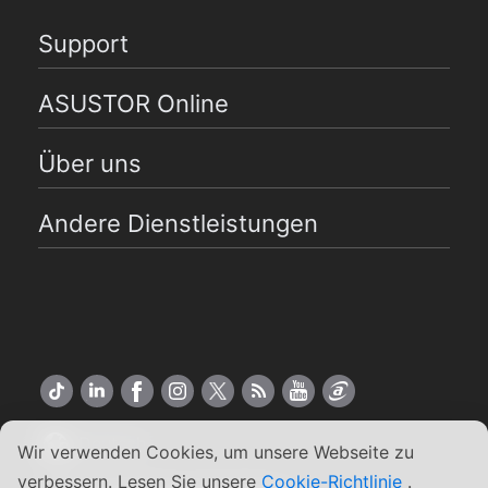
Support
ASUSTOR Online
Über uns
Andere Dienstleistungen
Deutsch
Wir verwenden Cookies, um unsere Webseite zu
verbessern. Lesen Sie unsere
Cookie-Richtlinie
.