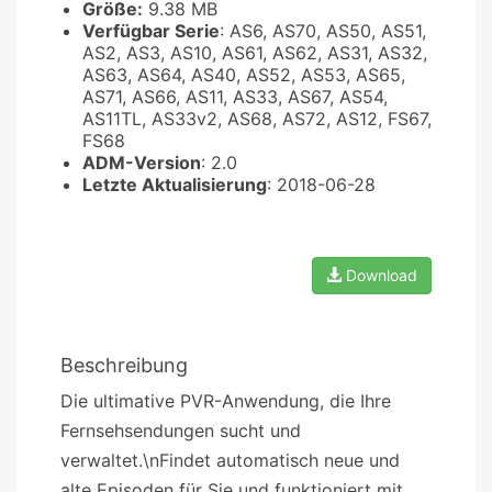
Größe:
9.38 MB
Verfügbar Serie
: AS6, AS70, AS50, AS51,
AS2, AS3, AS10, AS61, AS62, AS31, AS32,
AS63, AS64, AS40, AS52, AS53, AS65,
AS71, AS66, AS11, AS33, AS67, AS54,
AS11TL, AS33v2, AS68, AS72, AS12, FS67,
FS68
ADM-Version
: 2.0
Letzte Aktualisierung
: 2018-06-28
Download
Beschreibung
Die ultimative PVR-Anwendung, die Ihre
Fernsehsendungen sucht und
verwaltet.\nFindet automatisch neue und
alte Episoden für Sie und funktioniert mit