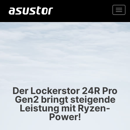
Togg
navi
“Beste Technik des
Hochwertiges 2.5GbE NAS
Jahres: PCMag-
Redakteure wählen die
Zuverlässiger Speicher für
Top-Produkte 2025“
Zuhause und Büro
Der Lockerstor 24R Pro
- PCMag.com
Gen2 bringt steigende
Leistung mit Ryzen-
Power!