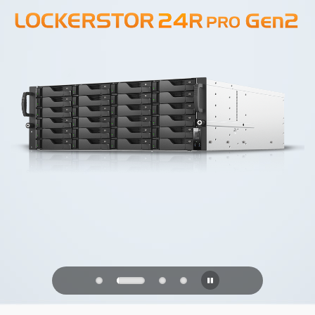
PQC Ready
Verteidigung gegen zukünftige
Quantenangriffe