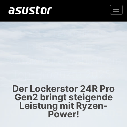
Togg
navi
“Beste Technik des
Hochwertiges 2.5GbE NAS
Jahres: PCMag-
Redakteure wählen die
Zuverlässiger Speicher für
Top-Produkte 2025“
Zuhause und Büro
Der Lockerstor 24R Pro
- PCMag.com
Gen2 bringt steigende
Leistung mit Ryzen-
Power!