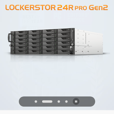
PQC Ready
Verteidigung gegen zukünftige
Quantenangriffe