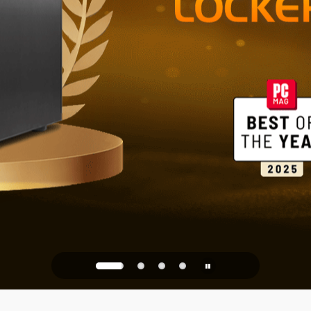
Zuverlässig
und Büro
PQC Ready
ng gegen zukünftige Quan