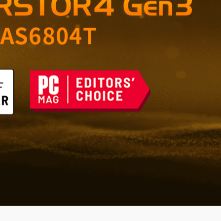
er Speicher für Zuhause
tenangriffe