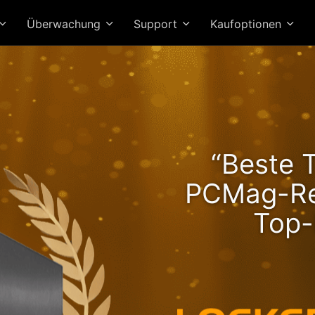
Überwachung
Support
Kaufoptionen
er Lockerstor 24R Pro Ge
“Beste 
ringt steigende Leistung m
PCMag-Re
Ryzen-Power!
Top-
Hochwertig