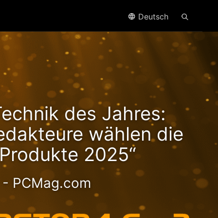
Deutsch
n2
Technik des Jahres:
it
dakteure wählen die
Produkte 2025“
- PCMag.com
es 2.5GbE NAS