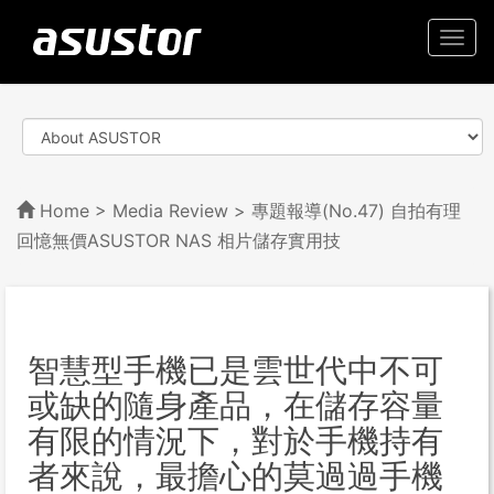
Togg
navi
Home
>
Media Review
> 專題報導(No.47) 自拍有理
回憶無價ASUSTOR NAS 相片儲存實用技
智慧型手機已是雲世代中不可
或缺的隨身產品，在儲存容量
有限的情況下，對於手機持有
者來說，最擔心的莫過過手機