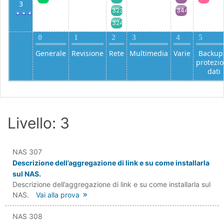
3
323
344
324
0
1
2
3
4
5
Generale
Revisione
Rete
Multimedia
Varie
Backup
protezi
dati
Livello: 3
NAS 307
Descrizione dell’aggregazione di link e su come installarla
sul NAS.
Descrizione dell’aggregazione di link e su come installarla sul
NAS.
Vai alla prova
NAS 308