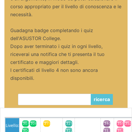
corso appropriato per il livello di conoscenza e le
necessità.
Guadagna badge completando i quiz
dell'ASUSTOR College.
Dopo aver terminato i quiz in ogni livello,
riceverai una notifica che ti presenta il tuo
certificato e maggiori dettagli.
I certificati di livello 4 non sono ancora
disponibili.
ricerca
307
308
311
321
340
351
352
Livello:
309
322
343
353