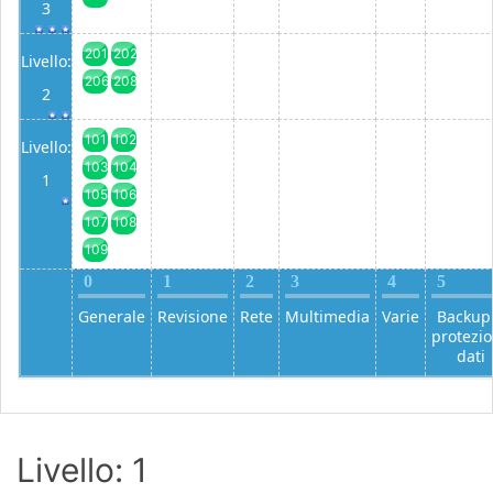
3
201
202
Livello:
206
208
2
101
102
Livello:
103
104
1
105
106
107
108
109
0
1
2
3
4
5
Generale
Revisione
Rete
Multimedia
Varie
Backup
protezi
dati
Livello: 1