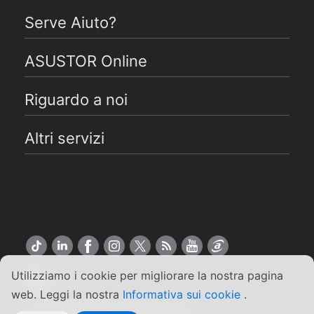
Serve Aiuto?
ASUSTOR Online
Riguardo a noi
Altri servizi
Utilizziamo i cookie per migliorare la nostra pagina
Italiano
web. Leggi la nostra
Informativa sui cookie
.
Copyright ©2026 ASUSTOR Inc.