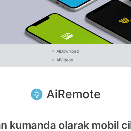
AiDownload
AiVideos
AiRemote
n kumanda olarak mobil ci