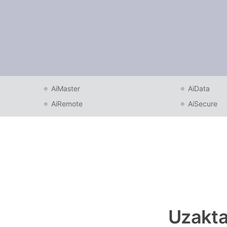
AiMaster
AiData
AiRemote
AiSecure
Uzakta