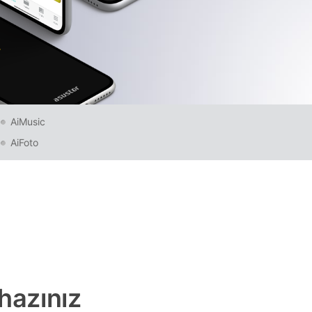
AiMusic
AiFoto
hazınız