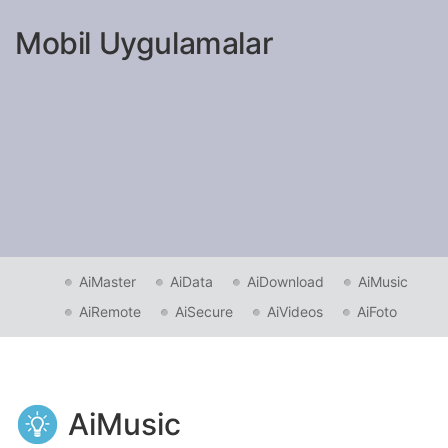
Mobil Uygulamalar
AiMaster
AiData
AiDownload
AiMusic
AiRemote
AiSecure
AiVideos
AiFoto
AiMusic