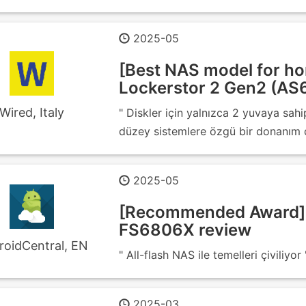
2025-05
[Best NAS model for ho
Lockerstor 2 Gen2 (AS
Wired, Italy
" Diskler için yalnızca 2 yuvaya sahi
düzey sistemlere özgü bir donanım d
2025-05
[Recommended Award] 
FS6806X review
roidCentral, EN
" All-flash NAS ile temelleri çiviliyor 
2025-03