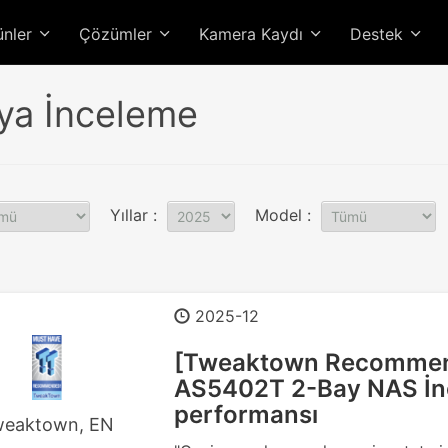
ünler
Çözümler
Kamera Kaydı
Destek
a İnceleme
Yıllar :
Model :
2025-12
[Tweaktown Recomme
AS5402T 2-Bay NAS İnc
performansı
eaktown, EN