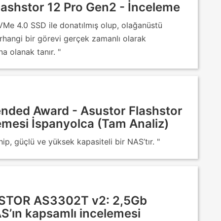
lashstor 12 Pro Gen2 - İnceleme
VMe 4.0 SSD ile donatılmış olup, olağanüstü
rhangi bir görevi gerçek zamanlı olarak
a olanak tanır. "
ded Award - Asustor Flashstor
mesi İspanyolca (Tam Analiz)
ip, güçlü ve yüksek kapasiteli bir NAS’tır. "
STOR AS3302T v2: 2,5Gb
NAS’ın kapsamlı incelemesi