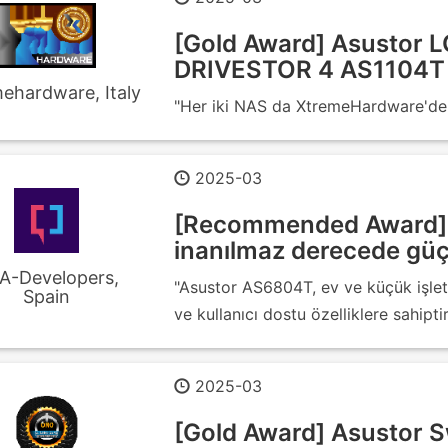
[Gold Award] Asustor
DRIVESTOR 4 AS1104T 
ehardware, Italy
"Her iki NAS da XtremeHardware'den
2025-03
[Recommended Award] 
inanılmaz derecede güçl
A-Developers,
"Asustor AS6804T, ev ve küçük işlet
Spain
ve kullanıcı dostu özelliklere sahiptir
2025-03
[Gold Award] Asustor 