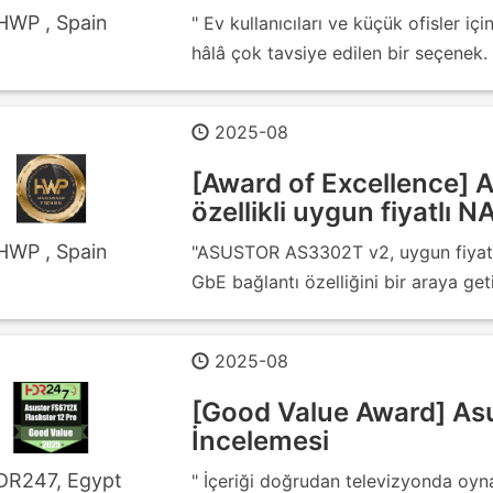
HWP , Spain
" Ev kullanıcıları ve küçük ofisler içi
hâlâ çok tavsiye edilen bir seçenek. 
2025-08
[Award of Excellence]
özellikli uygun fiyatlı 
HWP , Spain
"ASUSTOR AS3302T v2, uygun fiyat, p
GbE bağlantı özelliğini bir araya geti
2025-08
[Good Value Award] Asu
İncelemesi
DR247, Egypt
" İçeriği doğrudan televizyonda o