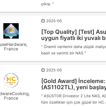
çıkışı. "
2025-05
[Top Quality] [Test] As
uygun fiyatlı iki yuvalı 
useHardware,
" Önemli verilerini daha düşük maliye
France
basit ve verimli bir NAS "
2025-05
[Gold Award] İnceleme:
(AS1102TL), yeni başla
dwareCooking,
" ASUSTOR Drivestor 2 Lite NAS, AD
France
tüm özellikler için çok güzel bir HC 