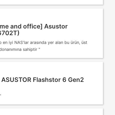
me and office] Asustor
6702T)
p en iyi NAS'lar arasında yer alan bu ürün, üst
onanımına sahiptir "
ASUSTOR Flashstor 6 Gen2
"