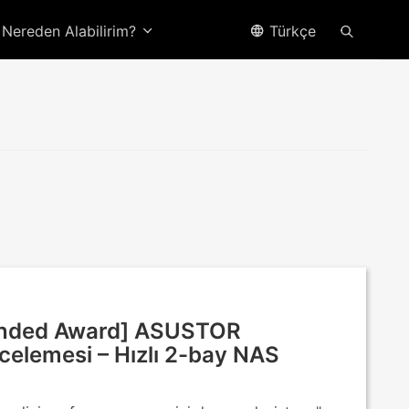
Nereden Alabilirim?
Türkçe
nded Award] ASUSTOR
elemesi – Hızlı 2-bay NAS