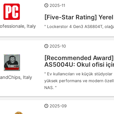
2025-11
[Five-Star Rating] Yere
ofessionale, Italy
" Lockerstor 4 Gen3 AS6804T, olağan
2025-10
[Recommended Award]
AS5004U: Okul ofisi i
" Ev kullanıcıları ve küçük stüdyolar
sandChips, Italy
yüksek performans ve modern özelli
NAS. "
2025-09