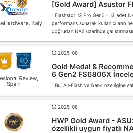
[Gold Award] Asustor F
" Flashstor 12 Pro Gen2 – 12 adet N
eHardware, Italy
performans sunarak kullanıcıların he
doğrudan NAS üzerinde çalıştırmasın
2025-08
Gold Medal & Recommen
6 Gen2 FS6806X İncele
esional Review,
Spain
" Bu, All-Flash ve Gen4 özelliğine sah
2025-08
HWP Gold Award - ASU
özellikli uygun fiyatlı 