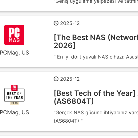
"Geniş uygulama yelpazesi ve tatmin
2025-12
[The Best NAS (Network
2026]
PCMag, US
" En iyi dört yuvalı NAS cihazı: As
2025-12
[Best Tech of the Year]
(AS6804T)
PCMag, US
"Gerçek NAS gücüne ihtiyacınız vars
(AS6804T) "