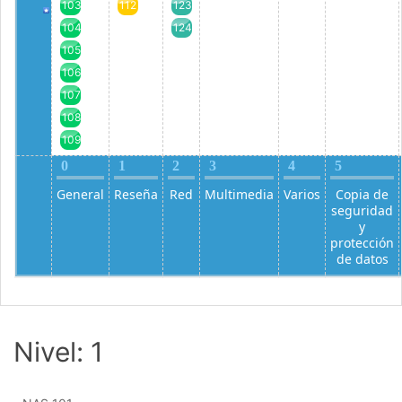
103
112
123
104
124
105
106
107
108
109
0
1
2
3
4
5
General
Reseña
Red
Multimedia
Varios
Copia de
seguridad
y
protección
de datos
Nivel: 1