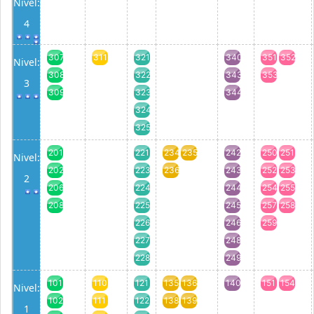
Nivel:
4
307
311
321
340
351
352
Nivel:
308
322
343
353
3
309
323
344
324
325
201
221
234
235
242
250
251
Nivel:
202
223
236
243
252
253
2
206
224
244
254
255
208
225
245
257
258
226
246
259
227
248
228
249
101
110
121
135
136
140
151
154
Nivel:
102
111
122
138
139
1