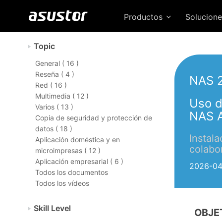
Productos
Solucion
Topic
General ( 16 )
Reseña ( 4 )
NAS 
Red ( 16 )
Multimedia ( 12 )
Uso d
Varios ( 13 )
NAS 
Copia de seguridad y protección de
datos ( 18 )
Instal
Aplicación doméstica y en
colabo
microimpresas ( 12 )
Aplicación empresarial ( 6 )
2026-04
Todos los documentos
Todos los vídeos
Skill Level
OBJE