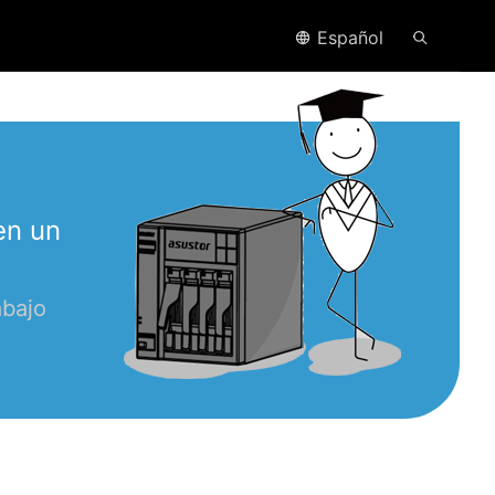
Español
en un
abajo