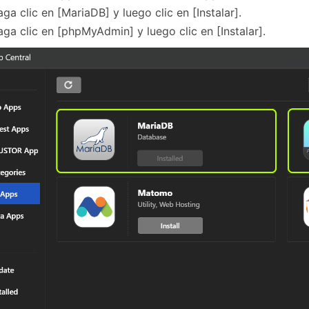
ga clic en [MariaDB] y luego clic en [Instalar].
ga clic en [phpMyAdmin] y luego clic en [Instalar].