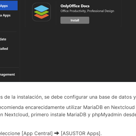
 de la instalación, se debe configurar una base de datos 
comienda encarecidamente utilizar MariaDB en Nextcloud p
en Nextcloud, primero instale MariaDB y phpMyadmin desde
eleccione [App Central]
[ASUSTOR Apps].