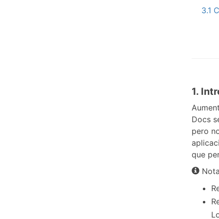
3.1 
1. In
Aument
Docs se
pero no
aplicac
que per
Nota
R
Re
Lo