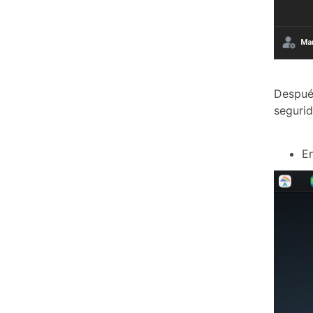
Después
seguri
En