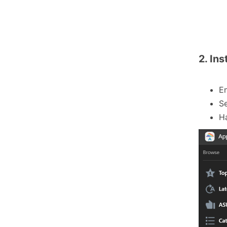
2. In
En
S
Ha