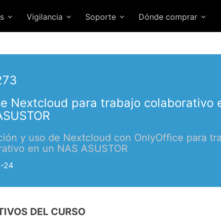
es
Vigilancia
Soporte
Dónde comprar
273
e Nextcloud para trabajo colaborativo 
ASUSTOR
ación y uso de Nextcloud con OnlyOffice para tr
rativo en un NAS ASUSTOR
-24
TIVOS DEL CURSO