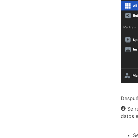
Después
Se re
datos 
S