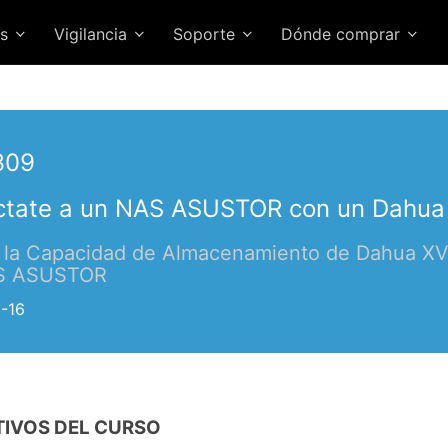
es
Vigilancia
Soporte
Dónde comprar
309
tate a un NAS ASUSTOR con un Dahua
 la Capacidad de Almacenamiento de Dahua X
S ASUSTOR
-16
TIVOS DEL CURSO