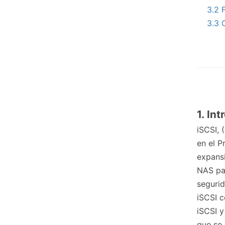
3.2 
3.3 
1.
Int
iSCSI,
en el P
expansi
NAS pa
segurid
iSCSI c
iSCSI y
que se 