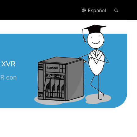
Español
 XVR
VR con