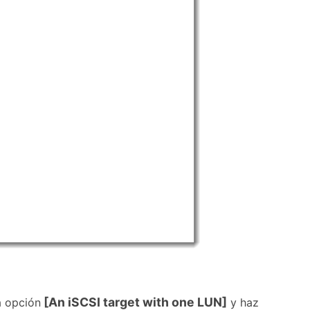
[An iSCSI target with one LUN]
a opción
y haz