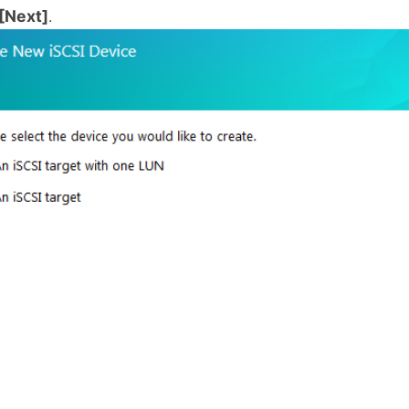
[Next]
.