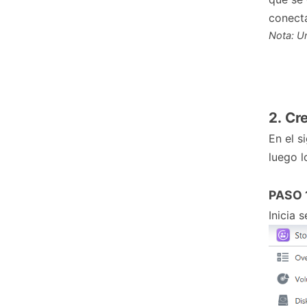
conect
Nota: U
2.
Cr
En el s
luego 
PASO
Inicia 