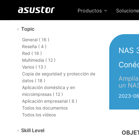
Productos
Solucion
Topic
General ( 16 )
Reseña ( 4 )
NAS 
Red ( 16 )
Multimedia ( 12 )
Conéc
Varios ( 13 )
Copia de seguridad y protección de
Amplía
datos ( 18 )
un NA
Aplicación doméstica y en
microimpresas ( 12 )
2023-06
Aplicación empresarial ( 6 )
Todos los documentos
Todos los vídeos
Skill Level
OBJE