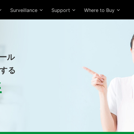
Surveillance
Support
Where to Buy
コール
する
絆