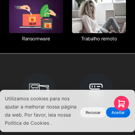
Ransomware
Trabalho remoto
Utilizamos cookies para nos
ajudar a melhorar nossa página
Recusar
Aceitar
Comparar NAS e lista
Calculadora RAID
da web. Por favor, leia nossa
de produtos
Política de Cookies .