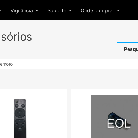
Vigilância
Suporte
Onde comprar
sórios
Pesqu