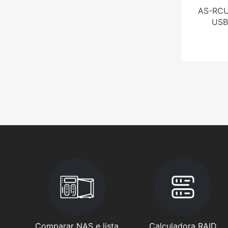
AS-RCU,
USB
Comparar NAS e lista
Calculadora RAID