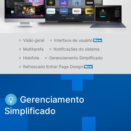
Visão geral
Interface de usuário
Multitarefa
Notificações do sistema
Holofote
Gerenciamento Simplificado
Refrescado Entrar Page Design
Gerenciamento
Simplificado