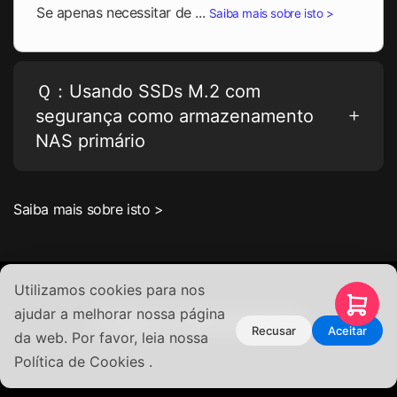
Se apenas necessitar de ...
Saiba mais sobre isto >
Ｑ：Usando SSDs M.2 com
segurança como armazenamento
NAS primário
Saiba mais sobre isto >
Utilizamos cookies para nos
ajudar a melhorar nossa página
Artigos relacionados
Recusar
Aceitar
da web. Por favor, leia nossa
Política de Cookies .