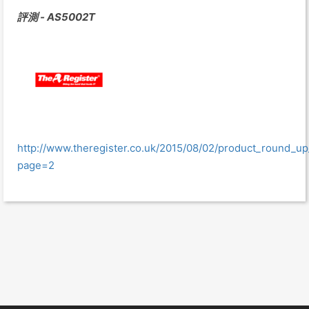
評測 - AS5002T
http://www.theregister.co.uk/2015/08/02/product_round_u
page=2