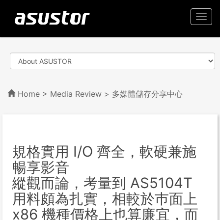
Togg
navi
Home
>
Media Review
> 多媒體儲存分享中心
規格實用 I/O 齊全，軟硬兼施
暢享影音
縱觀而論，考量到 AS5104T
用料頗為扎實，相較於巿面上
x86 機種價格上也算廉宜，而