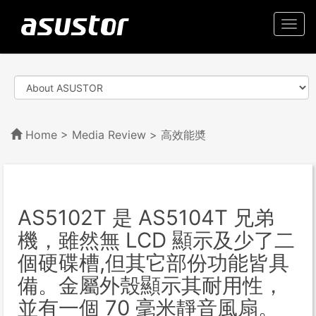
Togg
navi
Home
>
Media Review
> 高效能奬
AS5102T 是 AS5104T 兄弟
機，雖然無 LCD 顯示及少了二
個硬碟槽,但其它部份功能皆具
備。金屬外殼顯示其耐用性，
並有一個 70 毫米靜音風扇。