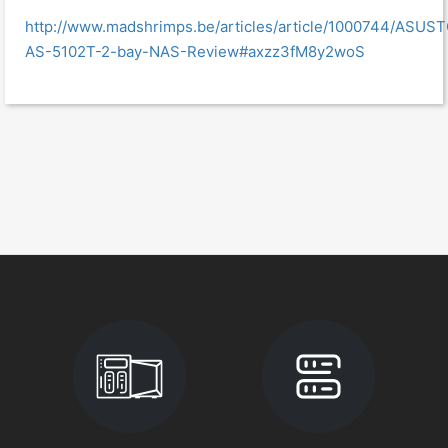
http://www.madshrimps.be/articles/article/1000744/ASUS
AS-5102T-2-bay-NAS-Review#axzz3fM8y2woS