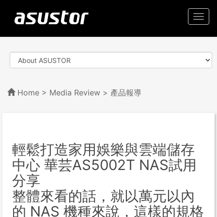
Togg
navi
Home
>
Media Review
> 產品報導
輕鬆打造家用娛樂與雲端儲存
中心 華芸AS5002T NAS試用
分享
整體來看的話，就以萬元以內
的 NAS 機種來說，這樣的規格