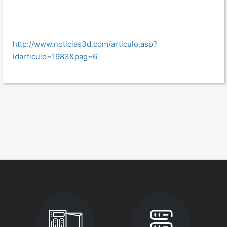
http://www.noticias3d.com/articulo.asp?
idarticulo=1983&pag=6