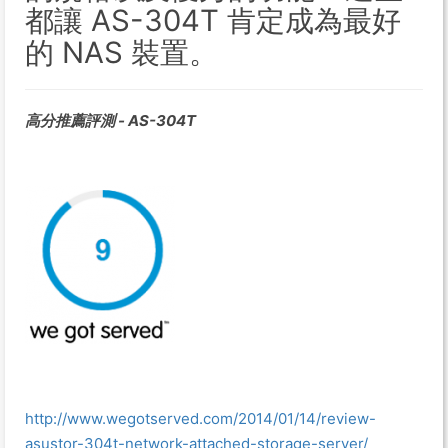
都讓 AS-304T 肯定成為最好
的 NAS 裝置。
高分推薦評測 - AS-304T
http://www.wegotserved.com/2014/01/14/review-
asustor-304t-network-attached-storage-server/