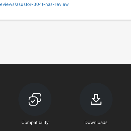
/reviews/asustor-304t-nas-review
Compatibility
Downloads