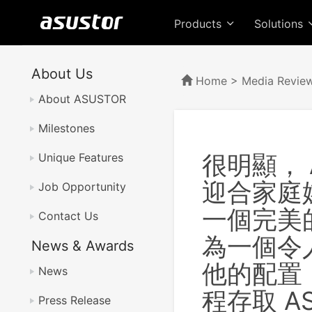
Products
Solutions
About Us
Home
>
Media Revie
About ASUSTOR
Milestones
很明顯， 
Unique Features
迎合家庭
Job Opportunity
一個完美
Contact Us
為一個令
News & Awards
他的配置，
News
程存取 A
Press Release