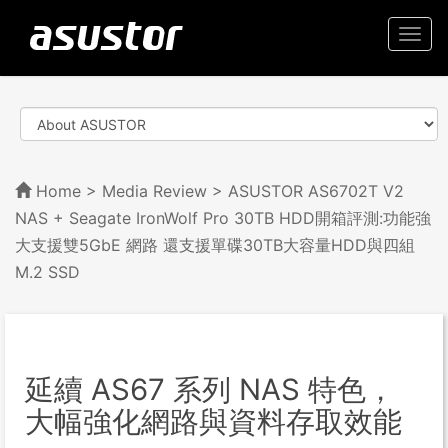
Togg
navi
Home
>
Media Review
> ASUSTOR AS6702T V2
NAS + Seagate IronWolf Pro 30TB HDD開箱評測:功能強
大支援雙5GbE 網路 還支援單碟30TB大容量HDD與四組
M.2 SSD
延續 AS67 系列 NAS 特色，
大幅強化網路與資料存取效能