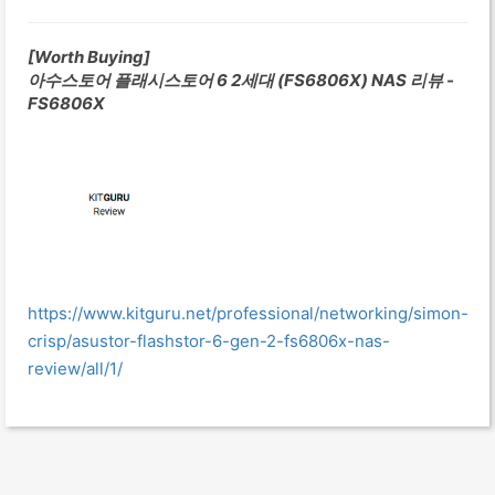
[Worth Buying]
아수스토어 플래시스토어 6 2세대 (FS6806X) NAS 리뷰 -
FS6806X
https://www.kitguru.net/professional/networking/simon-
crisp/asustor-flashstor-6-gen-2-fs6806x-nas-
review/all/1/