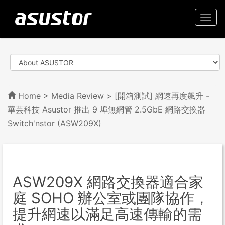
Togg
navi
Home
>
Media Review
> [開箱測試] 網速再度飆升 -
華芸科技 Asustor 推出 9 埠無網管 2.5GbE 網路交換器
Switch'nstor (ASW209X)
ASW209X 網路交換器適合家
庭 SOHO 辦公室或團隊協作，
提升網速以滿足高速傳輸的需