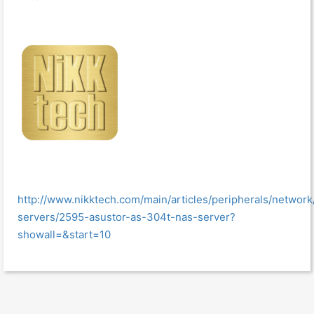
http://www.nikktech.com/main/articles/peripherals/network
servers/2595-asustor-as-304t-nas-server?
showall=&start=10