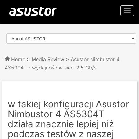
Togg
navi
Home
>
Media Review
> Asustor Nimbustor 4
AS5304T - wydajność w sieci 2,5 Gb/s
w takiej konfiguracji Asustor
Nimbustor 4 AS5304T
działa znacznie lepiej niż
podczas testów z naszej