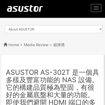
Togg
navi
Home
>
Media Review
> 銀牌奬
ASUSTOR AS-302T 是一個具
多樣及豐富功能的 NAS 設備。
它的構建品質極為堅固，有很
好的金屬底盤和大量的功能。
即使我們避開 HDMI 端口的多