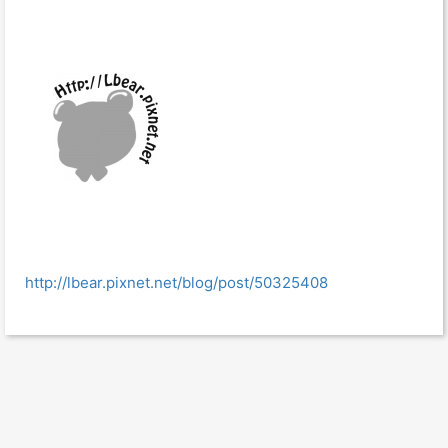
http://lbear.pixnet.net/blog/post/50325408