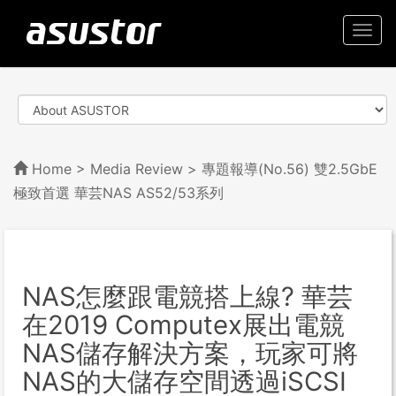
Togg
navi
Home
>
Media Review
> 專題報導(No.56) 雙2.5GbE
極致首選 華芸NAS AS52/53系列
NAS怎麼跟電競搭上線? 華芸
在2019 Computex展出電競
NAS儲存解決方案，玩家可將
NAS的大儲存空間透過iSCSI