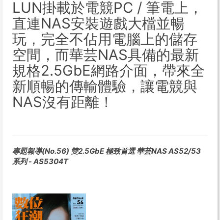
LUN掛載於電競PC / 筆電上，
直連NAS安裝遊戲大檔並暢
玩，完全不佔用電腦上的儲存
空間，而華芸NAS具備的最新
規格2.5GbE網路介面，帶來全
新順暢的傳輸體驗，讓電競與
NAS沒有距離！
專題報導(No.56) 雙2.5GbE 極致首選 華芸NAS AS52/53
系列 - AS5304T