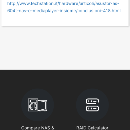
http://www.techstation.it/hardware/articoli/asustor-as-
604t-nas-e-mediaplayer-insieme/conclusioni-418.html
Compare NAS &
RAID Calculator