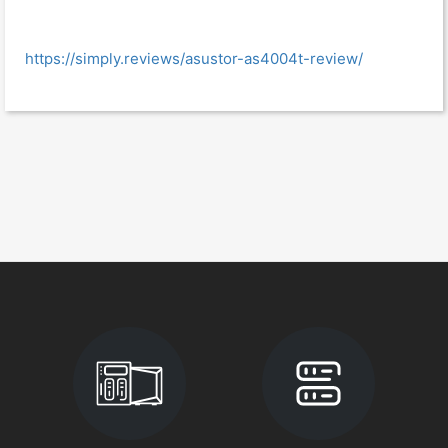
https://simply.reviews/asustor-as4004t-review/