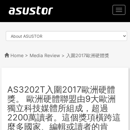
Togg
navi
Home
>
Media Review
> 入圍2017歐洲硬體獎
AS3202T入圍2017歐洲硬體
獎。 歐洲硬體聯盟由9大歐洲
獨立科技媒體所組成，超過
2200萬讀者。這個獎項橫跨這
麼多國家、編輯或讀者的肯