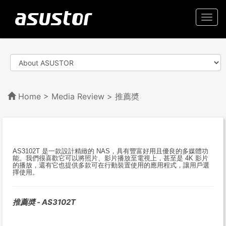
Togg
navi
Home
>
Media Review
> 推薦奬
AS3102T 是一款設計精緻的 NAS，具有豐富好用且優良的多媒體功
能。我們很喜歡它可以將照片、影片播放至電視上，甚至是 4K 影片
的播放，還有它也提供多款可在行動裝置使用的應用程式，讓用戶選
擇使用。
推薦奬 - AS3102T