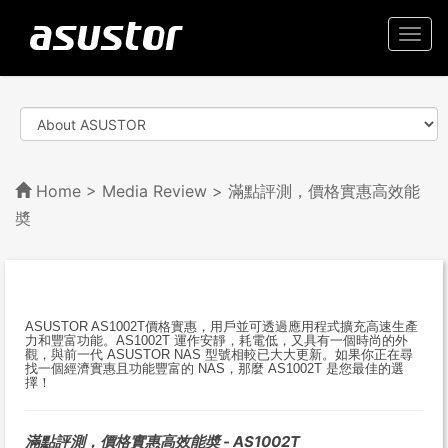
Togg
navi
Home
>
Media Review
> 滿點評測，價格實惠高效能
奬
ASUSTOR AS1002T價格實惠，用戶並可透過應用程式擴充高速生產
力和豐富功能。AS1002T 運作安靜，耗電低，又具有一個時尚的外
觀，與前一代 ASUSTOR NAS 型號相較已大大更新。如果你正在尋
找一個經濟實惠且功能豐富的 NAS，那麼 AS1002T 是您最佳的選
擇！
滿點評測，價格實惠高效能奬 - AS1002T