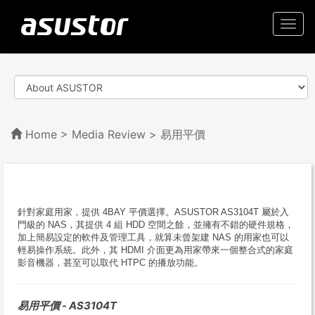
Togg
navi
Home
>
Media Review
> 易用平價
針對家庭用家，提供 4BAY 平價選擇
。
ASUSTOR AS3104T 屬於入
門級的 NAS，其提供 4 組 HDD 空間之餘，並擁有不錯的硬件規格，
加上簡易設定的軟件及管理工具，就算未曾架建 NAS 的用家也可以
輕易操作系統。此外，其 HDMI 介面更為用家帶來一個整合式的家庭
影音機器，甚至可以取代 HTPC 的播放功能。
易用平價 - AS3104T