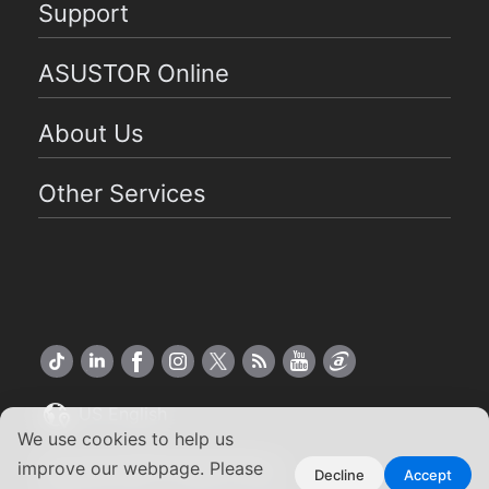
Support
ASUSTOR Online
About Us
Other Services
US English
We use cookies to help us
Copyright ©2026 ASUSTOR Inc.
improve our webpage. Please
Decline
Accept