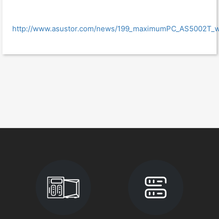
http://www.asustor.com/news/199_maximumPC_AS5002T_w