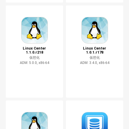
Linux Center
Linux Center
1.1.0.r218
1.0.1.r178
仮想化
仮想化
ADM: 5.0.0, x86-64
ADM: 3.4.0, x86-64