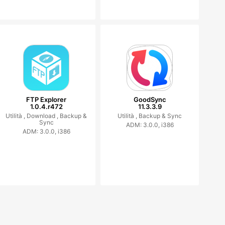
FTP Explorer
GoodSync
1.0.4.r472
11.3.3.9
Utilità ,
Download ,
Backup &
Utilità ,
Backup & Sync
Sync
ADM: 3.0.0, i386
ADM: 3.0.0, i386