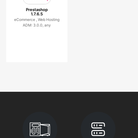
Prestashop
1.7.6.5
eCommerce ,
Web Hosting
ADM: 3.0.0, any