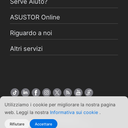
Serve Aiuto?
ASUSTOR Online
Riguardo a noi
Altri servizi
Utilizziamo i cookie per migliorare la nostra pagina
Italiano
web. Leggi la nostra
Informativa sui cookie
.
Copyright ©2026 ASUSTOR Inc.
Rifiutare
Accettare
Termini e condizioni
|
Privacy Policy