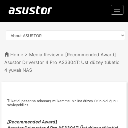
Togg
navi
Home
>
Media Review
> [Recommended Award]
Asustor Driverstor 4 Pro AS3304T: Üst düzey tüketici
4 yuvalı NAS
Tüketici pazarına adanmış mükemmel bir üst düzey ürün olduğunu
söyleyebiliriz.
[Recommended Award]
Asustor Driverstor 4 Pro AS3304T: Üst düzey tüketici