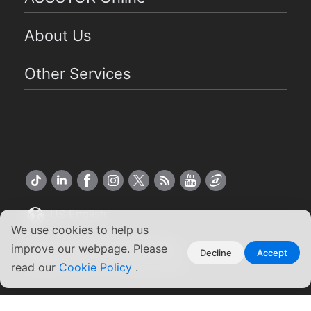
About Us
Other Services
US English
We use cookies to help us
Copyright ©2026 ASUSTOR Inc.
improve our webpage. Please
Decline
Accept
Terms of Use
Privacy Policy
|
read our
Cookie Policy
.