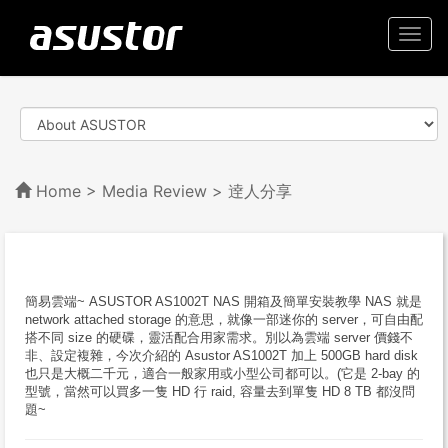
Togg
navi
Home
>
Media Review
> 逹人分享
簡易雲端~ ASUSTOR AS1002T NAS 開箱及簡單安裝教學 NAS 就是
network attached storage 的意思，就像一部迷你的 server，可自由配
搭不同 size 的硬碟，靈活配合用家需求。別以為雲端 server 價錢不
非、設定複雜，今次介紹的 Asustor AS1002T 加上 500GB hard disk
也只是大概二千元，適合一般家用或小型公司都可以。(它是 2-bay 的
型號，當然可以買多一隻 HD 行 raid, 容量去到單隻 HD 8 TB 都沒問
題~