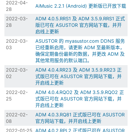
2022-04-
AiMusic 2.2.1 (Android) 更新版已开放下载
28
2022-03-
ADM 4.0.5.RRS1 及 ADM 3.5.9.RRS1 正式
28
版已可在 ASUSTOR 官方网站下载，并开
启线上更新
2022-03-
ASUSTOR 的 myasustor.com DDNS 服务
03
已经重新启用，请更新 ADM 至最新版本，
确保定期备份最新的数据，并更改 ADM 及
其他常用服务的默认端口。
2022-03-
ADM 4.0.4.RR23 及 ADM 3.5.9.RR23 正
02
式版已可在 ASUSTOR 官方网站下载，并
开启线上更新
2022-02-
ADM 4.0.4.RQO2 及 ADM 3.5.9.RQO2 正
25
式版已可在 ASUSTOR 官方网站下载，并
开启线上更新
2022-02-
ADM 4.0.3.RQ81 正式版已可在 ASUSTOR
08
官方网站下载，并开启线上更新
2022-01-25
ADM 4.0.2.RPL2 正式版已可在 ASUSTOR