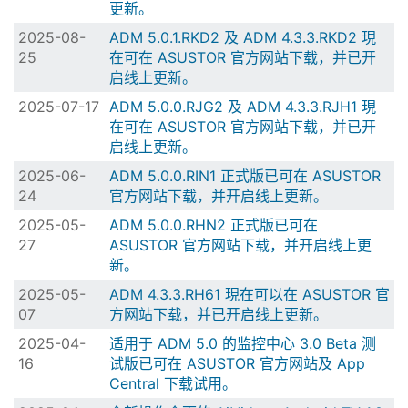
更新。
2025-08-
ADM 5.0.1.RKD2 及 ADM 4.3.3.RKD2 現
25
在可在 ASUSTOR 官方网站下载，并已开
启线上更新。
2025-07-17
ADM 5.0.0.RJG2 及 ADM 4.3.3.RJH1 現
在可在 ASUSTOR 官方网站下载，并已开
启线上更新。
2025-06-
ADM 5.0.0.RIN1 正式版已可在 ASUSTOR
24
官方网站下载，并开启线上更新。
2025-05-
ADM 5.0.0.RHN2 正式版已可在
27
ASUSTOR 官方网站下载，并开启线上更
新。
2025-05-
ADM 4.3.3.RH61 現在可以在 ASUSTOR 官
07
方网站下载，并已开启线上更新。
2025-04-
适用于 ADM 5.0 的监控中心 3.0 Beta 测
16
试版已可在 ASUSTOR 官方网站及 App
Central 下载试用。