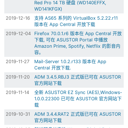
Red Pro 14 TB 硬盘 (WD140EFFX,
WD141KFGX)
2019-12-16
支持 AS65 系列的 VirtualBox 5.2.22.r11
版本在 App Central 开放下载
2019-12-04
Firefox 70.0.1.r6 版本在 App Central 开放
下载, 可在 ASUSTOR Portal 中播放
Amazon Prime, Spotify, Netflix 的影音内
容。
2019-11-27
Mail-Server 1.0.2.r133 版本在 App
Central 开放下载.
2019-11-20
ADM 3.4.5.RBJ3 正式版已可在 ASUSTOR
官方网站下载
2019-11-14
全新 ASUSTOR EZ Sync (AES),Windows-
1.0.0.22300 已可在 ASUSTOR 官方网站下
载
2019-10-31
ADM 3.4.4.RAT2 正式版已可在 ASUSTOR
官方网站下载