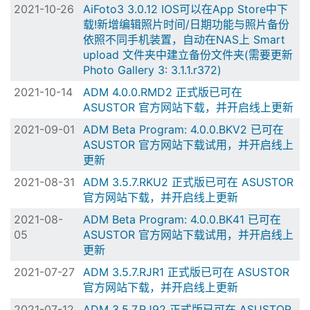
2021-10-26
AiFoto3 3.0.12 IOS可以在App Store中下
载!新增编辑照片时间/日期功能与照片备份
依照不同手机装置，自动在NAS上 Smart
upload 文件夹中建立备份文件夹(需要更新
Photo Gallery 3: 3.1.1.r372)
2021-10-14
ADM 4.0.0.RMD2 正式版已可在
ASUSTOR 官方网站下载，并开启线上更新
2021-09-01
ADM Beta Program: 4.0.0.BKV2 已可在
ASUSTOR 官方网站下载试用，并开启线上
更新
2021-08-31
ADM 3.5.7.RKU2 正式版已可在 ASUSTOR
官方网站下载，并开启线上更新
2021-08-
ADM Beta Program: 4.0.0.BK41 已可在
05
ASUSTOR 官方网站下载试用，并开启线上
更新
2021-07-27
ADM 3.5.7.RJR1 正式版已可在 ASUSTOR
官方网站下载，并开启线上更新
2021-07-12
ADM 3.5.7.RJ92 正式版已可在 ASUSTOR