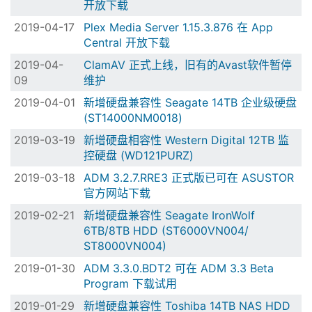
开放下载
2019-04-17
Plex Media Server 1.15.3.876 在 App
Central 开放下载
2019-04-
ClamAV 正式上线，旧有的Avast软件暂停
09
维护
2019-04-01
新增硬盘兼容性 Seagate 14TB 企业级硬盘
(ST14000NM0018)
2019-03-19
新增硬盘相容性 Western Digital 12TB 监
控硬盘 (WD121PURZ)
2019-03-18
ADM 3.2.7.RRE3 正式版已可在 ASUSTOR
官方网站下载
2019-02-21
新增硬盘兼容性 Seagate IronWolf
6TB/8TB HDD (ST6000VN004/
ST8000VN004)
2019-01-30
ADM 3.3.0.BDT2 可在 ADM 3.3 Beta
Program 下载试用
2019-01-29
新增硬盘兼容性 Toshiba 14TB NAS HDD