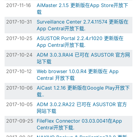
2017-11-16
AiMaster 2.1.5 更新版在App Store开放下
载
2017-10-31
Surveillance Center 2.7.4.11574 更新版在
App Central开放下载.
2017-10-25
ASUSTOR Portal 2.2.4.r1020 更新版在
App Central开放下载.
2017-10-24
ADM 3.0.3.RAI4 已可在 ASUSTOR 官方网
站下载
2017-10-12
Web browser 1.0.0.R4 更新版在 App
Central 开放下载
2017-10-06
AiCast 1.2.16 更新版在Google Play开放下
载..
2017-10-05
ADM 3.0.2.RA22 已可在 ASUSTOR 官方
网站下载
2017-09-25
FileFlex Connector 03.03.0041在App
Central开放下载.