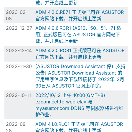
载，并开启线上更新
2023-02-
ADM 4.2.0.RE71 正式版已可在 ASUSTOR
08
官方网站下载，并开启线上更新
2022-12-27
ADM 4.0.6.RCR1 (AS10、50、51、71 适
用) 正式版已可在 ASUSTOR 官方网站下
载，并开启线上更新
2022-12-14
ADM 4.2.0.RC81 正式版已可在 ASUSTOR
官方网站下载，并开启线上更新
2022-11-30
[ASUSTOR Download Assistant 停止支持
公告] ASUSTOR Download Assistant 的
应用程序信息及下载链接将于 2022年12月
30日从 ASUSTOR 官网上移除。
2022-10-11
2022/10/12 上午 10:00(GMT+8)
ezconnect.to webrelay 与
myasustor.com DDNS 等伺服器将进行维
护作业。
2022-09-
ADM 4.1.0.RLQ1 正式版已可在 ASUSTOR
28
官方网站下载，并开启线上更新