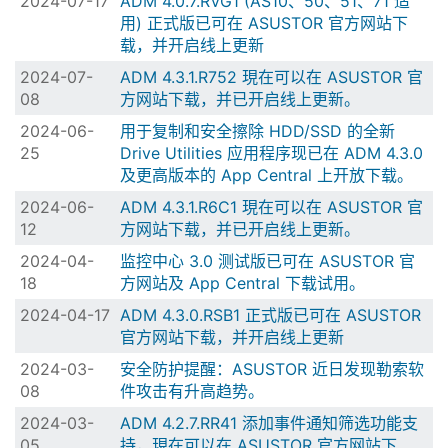
2024-07-17
ADM 4.0.7.RVG1 (AS10、50、51、71 适
用) 正式版已可在 ASUSTOR 官方网站下
载，并开启线上更新
2024-07-
ADM 4.3.1.R752 現在可以在 ASUSTOR 官
08
方网站下载，并已开启线上更新。
2024-06-
用于复制和安全擦除 HDD/SSD 的全新
25
Drive Utilities 应用程序现已在 ADM 4.3.0
及更高版本的 App Central 上开放下载。
2024-06-
ADM 4.3.1.R6C1 現在可以在 ASUSTOR 官
12
方网站下载，并已开启线上更新。
2024-04-
监控中心 3.0 测试版已可在 ASUSTOR 官
18
方网站及 App Central 下载试用。
2024-04-17
ADM 4.3.0.RSB1 正式版已可在 ASUSTOR
官方网站下载，并开启线上更新
2024-03-
安全防护提醒：ASUSTOR 近日发现勒索软
08
件攻击有升高趋势。
2024-03-
ADM 4.2.7.RR41 添加事件通知筛选功能支
05
持，現在可以在 ASUSTOR 官方网站下