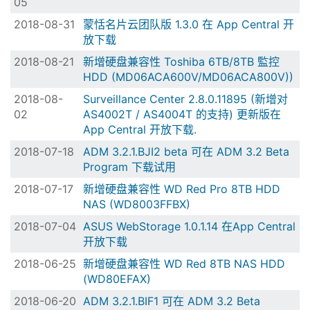
05
2018-08-31
蒙恬名片云团队版 1.3.0 在 App Central 开
放下载
2018-08-21
新增硬盘兼容性 Toshiba 6TB/8TB 監控
HDD (MD06ACA600V/MD06ACA800V))
2018-08-
Surveillance Center 2.8.0.11895 (新增对
02
AS4002T / AS4004T 的支持) 更新版在
App Central 开放下载.
2018-07-18
ADM 3.2.1.BJI2 beta 可在 ADM 3.2 Beta
Program 下载试用
2018-07-17
新增硬盘兼容性 WD Red Pro 8TB HDD
NAS (WD8003FFBX)
2018-07-04
ASUS WebStorage 1.0.1.14 在App Central
开放下载
2018-06-25
新增硬盘兼容性 WD Red 8TB NAS HDD
(WD80EFAX)
2018-06-20
ADM 3.2.1.BIF1 可在 ADM 3.2 Beta