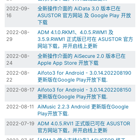
2022-09-
全新操作介面的 AiData 3.0 版本已在
16
ASUSTOR 官方网站 及 Google Play 开放
下载
2022-08-
ADM 4.1.0.RKM1、4.0.5.RWM1 及
29
3.5.9.RWM1 正式版已可在 ASUSTOR 官方
网站下载，并开启线上更新
2022-08-
全新操作介面的 AiSecure 2.0 版本已在
24
Apple App Store 开放下载
2022-08-
Aifoto3 for Android - 3.0.14.202208190
22
更新版在Google Play开放下载.
2022-08-17
Aifoto3 for Android - 3.0.14.202208150
更新版在Google Play开放下载.
2022-08-11
AiMusic 2.2.3 Android 更新版在Google
Play开放下载.
2022-07-19
ADM 4.0.5.RVI1 正式版已可在 ASUSTOR
官方网站下载，并开启线上更新