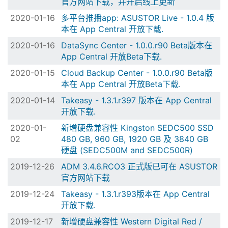
官方网站下载，并开启线上更新
2020-01-16
多平台推播app: ASUSTOR Live - 1.0.4 版
本在 App Central 开放下载.
2020-01-16
DataSync Center - 1.0.0.r90 Beta版本在
App Central 开放Beta下载.
2020-01-15
Cloud Backup Center - 1.0.0.r90 Beta版
本在 App Central 开放Beta下载.
2020-01-14
Takeasy - 1.3.1.r397 版本在 App Central
开放下载.
2020-01-
新增硬盘兼容性 Kingston SEDC500 SSD
02
480 GB, 960 GB, 1920 GB 及 3840 GB
硬盘 (SEDC500M and SEDC500R)
2019-12-26
ADM 3.4.6.RCO3 正式版已可在 ASUSTOR
官方网站下载
2019-12-24
Takeasy - 1.3.1.r393版本在 App Central
开放下载.
2019-12-17
新增硬盘兼容性 Western Digital Red /