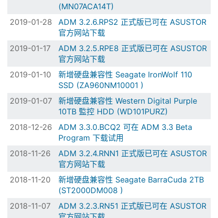
(MN07ACA14T)
2019-01-28
ADM 3.2.6.RPS2 正式版已可在 ASUSTOR
官方网站下载
2019-01-17
ADM 3.2.5.RPE8 正式版已可在 ASUSTOR
官方网站下载
2019-01-10
新增硬盘兼容性 Seagate IronWolf 110
SSD (ZA960NM10001 )
2019-01-07
新增硬盘兼容性 Western Digital Purple
10TB 監控 HDD (WD101PURZ)
2018-12-26
ADM 3.3.0.BCQ2 可在 ADM 3.3 Beta
Program 下载试用
2018-11-26
ADM 3.2.4.RNN1 正式版已可在 ASUSTOR
官方网站下载
2018-11-20
新增硬盘兼容性 Seagate BarraCuda 2TB
(ST2000DM008 )
2018-11-07
ADM 3.2.3.RN51 正式版已可在 ASUSTOR
官方网站下载